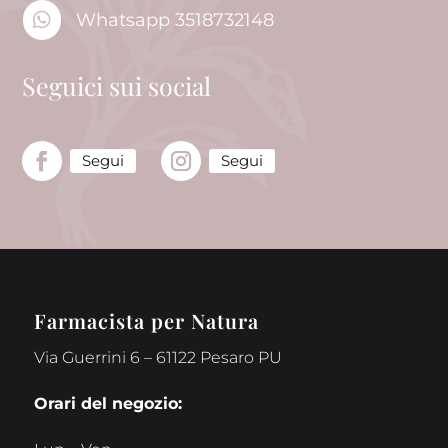

Whatsapp 3518732148
Seguici sui social
Segui
Segui
Farmacista per Natura
Via Guerrini 6 – 61122 Pesaro PU
Orari del negozio: