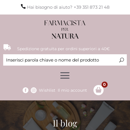

Hai bisogno di aiuto? +39 351 873 21 48

Spedizione gratuita per ordini superiori a 40€
0


Wishlist
Il mio account
Il blog