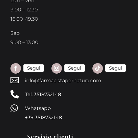
Lun – Ven
9.00 – 12.30
16.00 -19.30
Sab
9.00 – 13.00
Segui
Segui
Segui

info@farmacistapernatura.com

Tel. 3518732148

Whatsapp
+39 3518732148
Servizio clienti