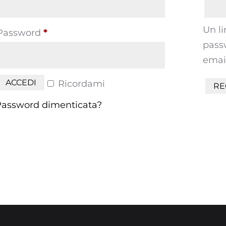
Un l
Richiesto
Password
*
passw
email
ACCEDI
Ricordami
RE
Password dimenticata?