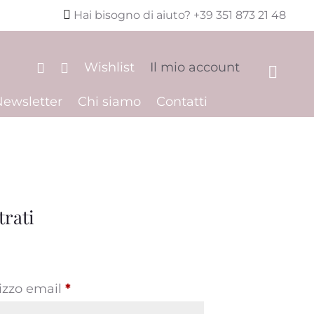

Hai bisogno di aiuto? +39 351 873 21 48
Wishlist
Il mio account


Newsletter
Chi siamo
Contatti
trati
Richiesto
rizzo email
*