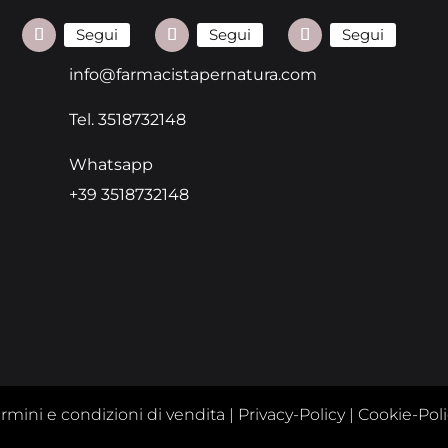
Segui
Segui
Segui
info@farmacistapernatura.com
Tel. 3518732148
Whatsapp
+39 3518732148
rmini e condizioni di vendita
|
Privacy-Policy
|
Cookie-Pol