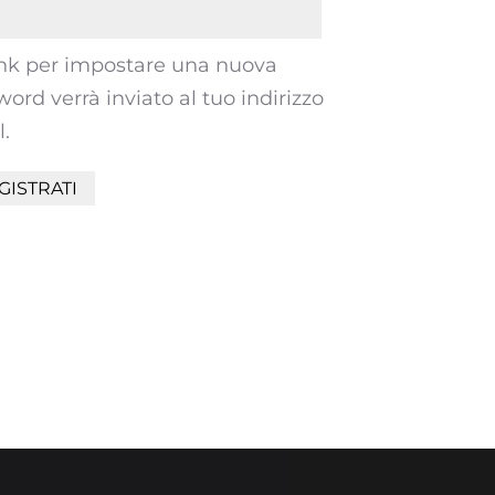
ink per impostare una nuova
ord verrà inviato al tuo indirizzo
.
GISTRATI