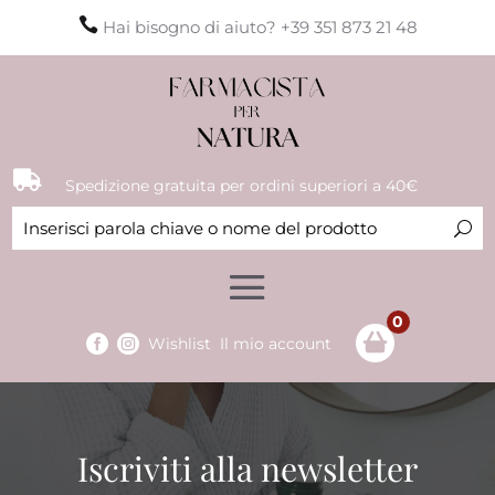

Hai bisogno di aiuto? +39 351 873 21 48

Spedizione gratuita per ordini superiori a 40€
0


Wishlist
Il mio account
Iscriviti alla newsletter