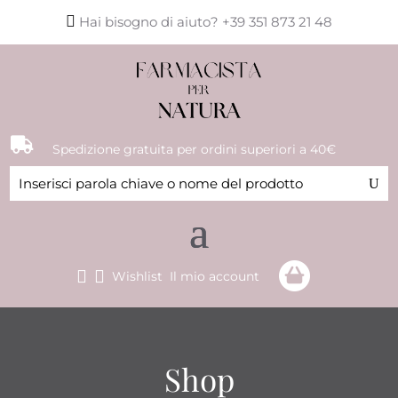

Hai bisogno di aiuto? +39 351 873 21 48

Spedizione gratuita per ordini superiori a 40€


Wishlist
Il mio account
Shop