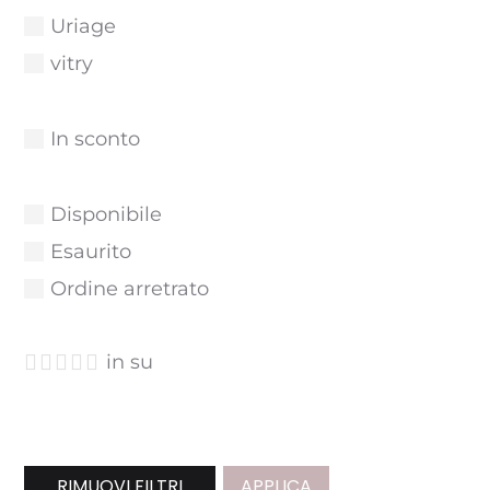
Uriage
vitry
In sconto
Disponibile
Esaurito
Ordine arretrato





in su
RIMUOVI FILTRI
APPLICA