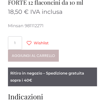
FORTE 12 flaconcini da 10 ml
18,50
€
IVA inclusa
Minsan 981112271
ERBOFLORA
Wishlist
INTOLERANCE
FORTE
AGGIUNGI AL CARRELLO
12
flaconcini
Ritiro in negozio – Spedizione gratuita
da
sopra i 40€
10
ml
Indicazioni
quantità