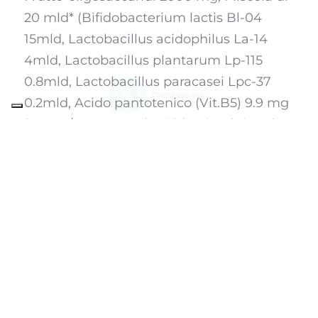
20 mld* (Bifidobacterium lactis Bl-04
15mld, Lactobacillus acidophilus La-14
4mld, Lactobacillus plantarum Lp-115
0.8mld, Lactobacillus paracasei Lpc-37
0.2mld, Acido pantotenico (Vit.B5) 9.9 mg
(%VNR/2 FLC: 165%), Piridossina (Vit.B6)
4.2mg (%VNR/2FLC: 300%),
Cianocobalamina (Vit.B12) 3 mcg
(%VNR/2FLC: 120%).
%VNR= percentuale del valore nutritivo di
riferimento (Reg. UE n.1169/2011)
*Garantiti alla scadenza. in accordo con le
Linee Guida Probiotici del Ministero della