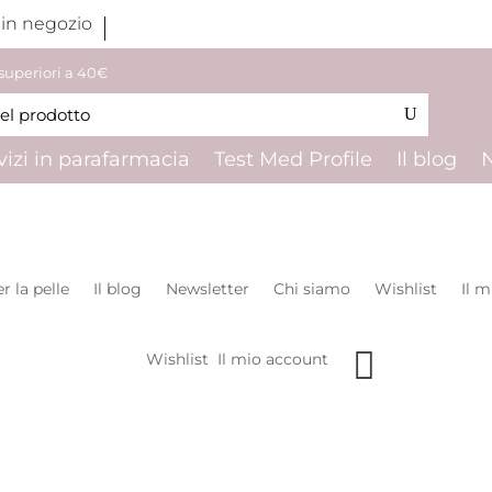
 in negozio
 superiori a 40€
vizi in parafarmacia
Test Med Profile
Il blog
r la pelle
Il blog
Newsletter
Chi siamo
Wishlist
Il 
Wishlist
Il mio account

