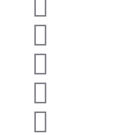




