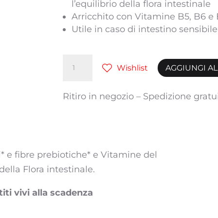
l’equilibrio della flora intestinale
Arricchito con Vitamine B5, B6 e 
Utile in caso di intestino sensibile
ERBOFLORA
Wishlist
AGGIUNGI A
INTOLERANCE
FORTE
Ritiro in negozio – Spedizione gratu
12
flaconcini
da
10mL
i* e fibre prebiotiche* e Vitamine del
quantità
della Flora intestinale.
iti vivi alla scadenza